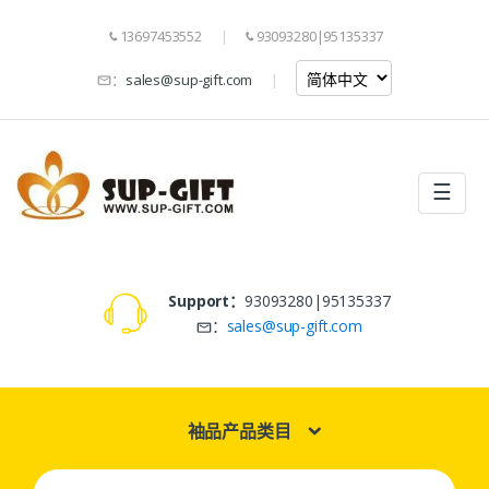
13697453552
93093280|95135337
：
sales@sup-gift.com
☰
Support：
93093280|95135337
：
sales@sup-gift.com
袖品产品类目
Search