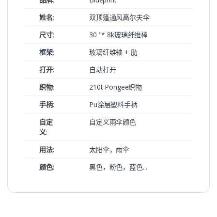
姓名
:
双顶篷通风高尔夫伞
尺寸
:
30 "* 8k玻璃纤维棒
框架
:
玻璃纤维轴 + 肋
打开
:
自动打开
织物
:
210t Pongee织物
手柄
:
Pu涂层塑料手柄
自定
自定义雨伞颜色
义
:
用法
:
太阳伞，雨伞
颜色
:
黑色，粉色，蓝色...