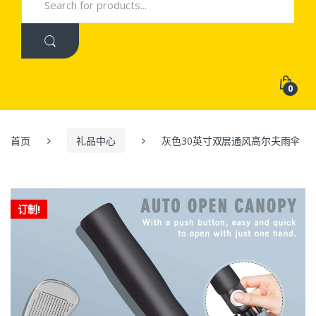
for:
0
首页
礼品中心
灰色30英寸双层通风高尔夫雨伞
订制!