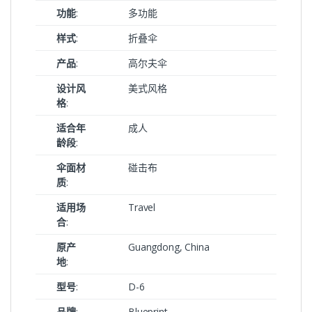
功能
:
多功能
样式
:
折叠伞
产品
:
高尔夫伞
设计风
美式风格
格
:
适合年
成人
龄段
:
伞面材
碰击布
质
:
适用场
Travel
合
:
原产
Guangdong, China
地
:
型号
:
D-6
品牌
:
Blueprint