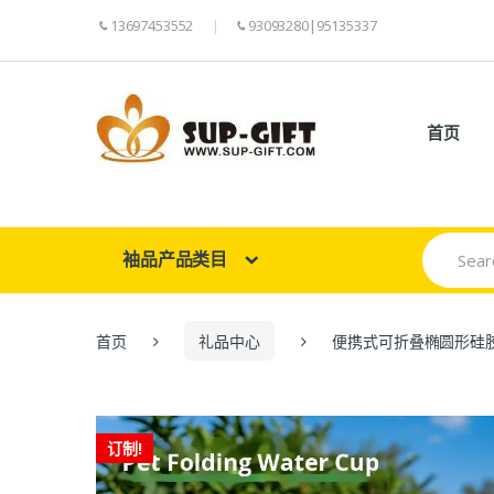
13697453552
93093280|95135337
首页
Search
袖品产品类目
for:
首页
礼品中心
便携式可折叠椭圆形硅
订制!