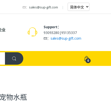
：
sales@sup-gift.com
Support：
企业
93093280|95135337
：
sales@sup-gift.com
0
宠物水瓶