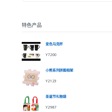
特色产品
变色马克杯
Y7200
小熊系列拼图相架
Y2123
圣诞节礼物袋
Y2987