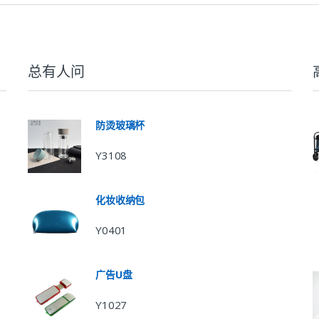
总有人问
防烫玻璃杯
Y3108
化妆收纳包
Y0401
广告U盘
Y1027