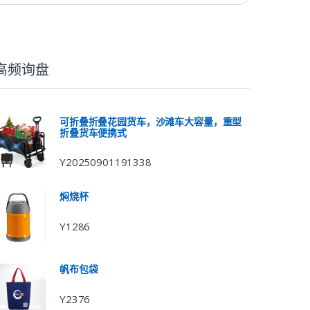
高频询盘
可折叠折叠花园货车，沙滩车大容量，重型
折叠货车便携式
Y20250901191338
焖烧杯
Y1286
帆布包袋
Y2376