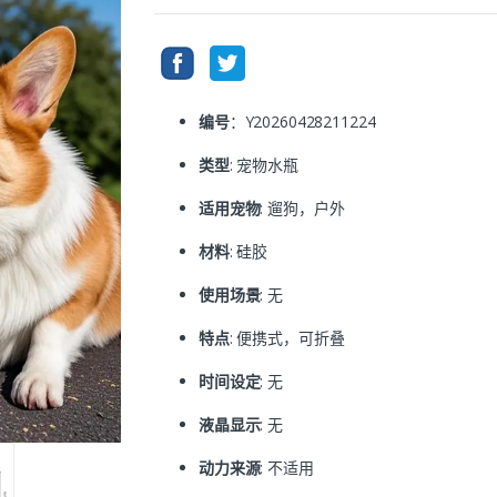
编号
：Y20260428211224
类型
: 宠物水瓶
适用宠物
: 遛狗，户外
材料
: 硅胶
使用场景
: 无
特点
: 便携式，可折叠
时间设定
: 无
液晶显示
: 无
动力来源
: 不适用