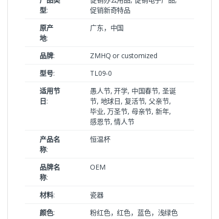
型
:
促销新奇特品
原产
广东，中国
地
:
品牌
:
ZMHQ or customized
型号
:
TL09-0
适用节
愚人节, 开学, 中国春节, 圣诞
日
:
节, 地球日, 复活节, 父亲节,
毕业, 万圣节, 母亲节, 新年,
感恩节, 情人节
产品名
恒温杯
称
:
品牌名
OEM
称
:
材料
:
瓷器
颜色
:
粉红色，红色，蓝色，浅绿色