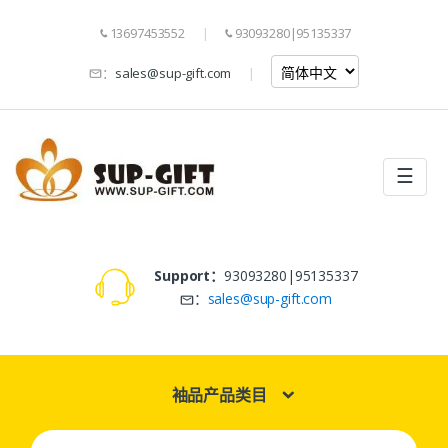
13697453552
93093280|95135337
：
sales@sup-gift.com
☰
Support：
93093280|95135337
：
sales@sup-gift.com
袖品产品类目
Search