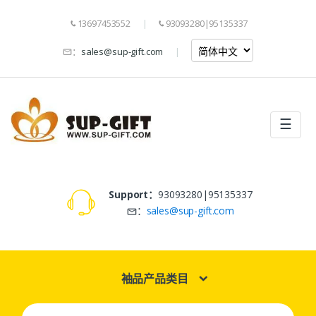
13697453552
93093280|95135337
：
sales@sup-gift.com
☰
Support：
93093280|95135337
：
sales@sup-gift.com
袖品产品类目
Search