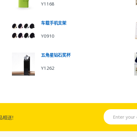
Y1168
车载手机支架
Y0910
五角星钻石奖杯
Y1262
品相送！