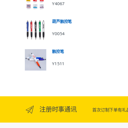
Y4067
葫芦触控笔
Y0054
触控笔
Y1511
注册时事通讯
首次订制下单有礼