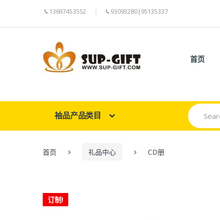
13697453552
93093280|95135337
首页
Search
袖品产品类目
for:
首页
礼品中心
CD册
订制!