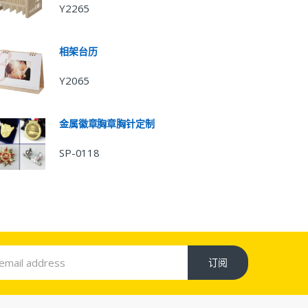
Y2265
相架台历
Y2065
金属徽章胸章胸针定制
SP-0118
订阅