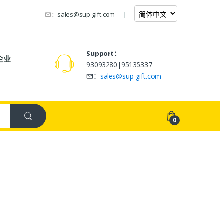
：
sales@sup-gift.com
Support：
企业
93093280|95135337
：
sales@sup-gift.com
0