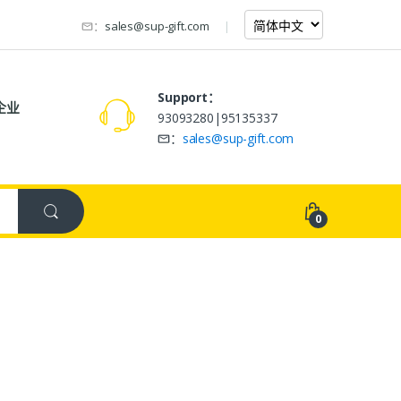
：
sales@sup-gift.com
Support：
企业
93093280|95135337
：
sales@sup-gift.com
0