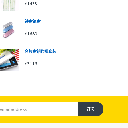
Y1433
铁盒笔盒
Y1680
名片盒钥匙扣套装
Y3116
订阅