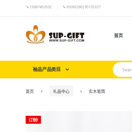
13697453552
93093280|95135337
首页
Search
袖品产品类目
for:
首页
礼品中心
实木笔筒
订制!