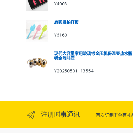
Y4003
肩颈椎拍打板
Y6160
现代大容量家用玻璃镀金压机保温壶热水瓶
镀金咖啡壶
Y20250501113554
注册时事通讯
首次订制下单有礼