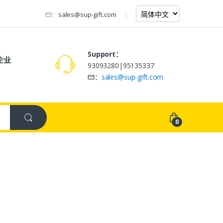
：
sales@sup-gift.com
Support：
企业
93093280|95135337
：
sales@sup-gift.com
0