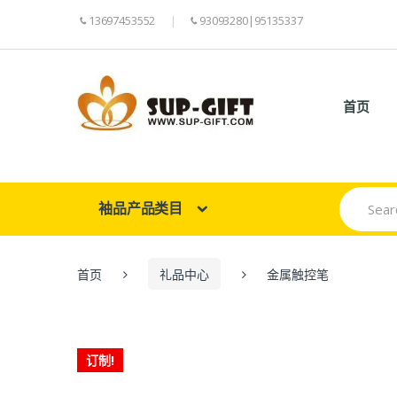
13697453552
93093280|95135337
首页
Search
袖品产品类目
for:
首页
礼品中心
金属触控笔
订制!