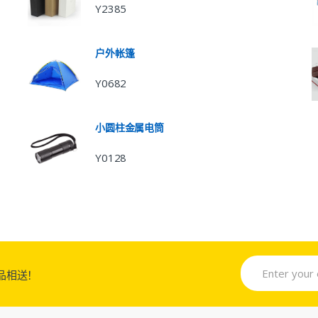
Y2385
户外帐篷
Y0682
小圆柱金属电筒
Y0128
品相送！