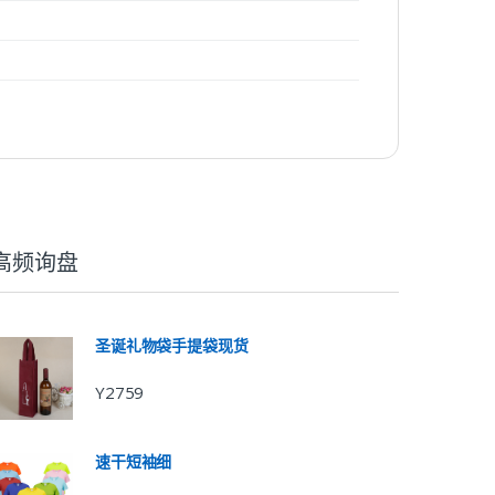
高频询盘
圣诞礼物袋手提袋现货
Y2759
速干短袖细