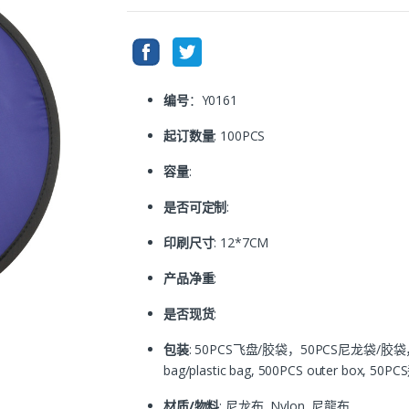
编号
：Y0161
起订数量
: 100PCS
容量
:
是否可定制
:
印刷尺寸
: 12*7CM
产品净重
:
是否现货
:
包装
: 50PCS飞盘/胶袋，50PCS尼龙袋/胶袋，500PC
bag/plastic bag, 500PCS outer bo
材质/物料
: 尼龙布, Nylon, 尼龍布