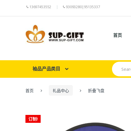
13697453552
93093280|95135337
首页
Search
袖品产品类目
for:
首页
礼品中心
折叠飞盘
订制!