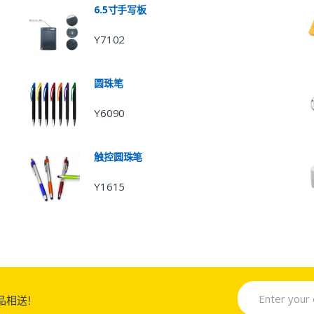
6.5寸手写板
Y7102
圆珠笔
Y6090
触控圆珠笔
Y1615
品相送！