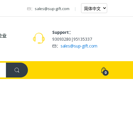
：
sales@sup-gift.com
Support：
企业
93093280|95135337
：
sales@sup-gift.com
0