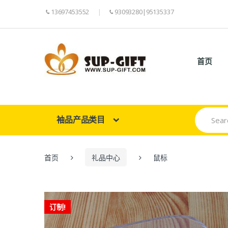
13697453552
93093280|95135337
首页
Search
袖品产品类目
for:
首页
礼品中心
鼠标
订制!