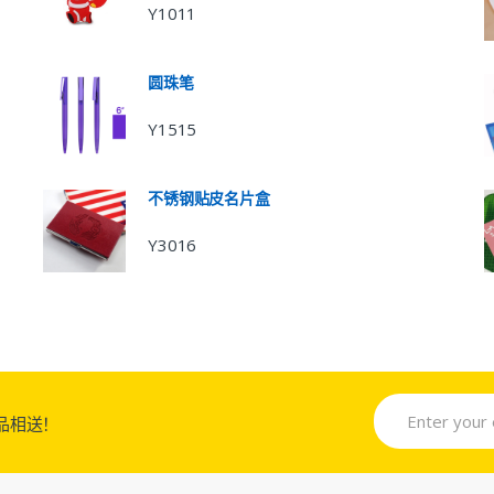
Y1011
圆珠笔
Y1515
不锈钢贴皮名片盒
Y3016
品相送！