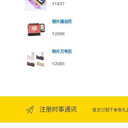
Y1837
相片插台历
Y2069
转片万年历
Y2085
注册时事通讯
首次订制下单有礼