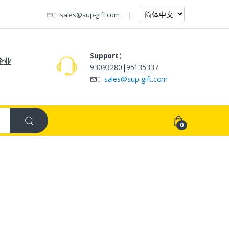
：
sales@sup-gift.com
Support：
企业
93093280|95135337
：
sales@sup-gift.com
0