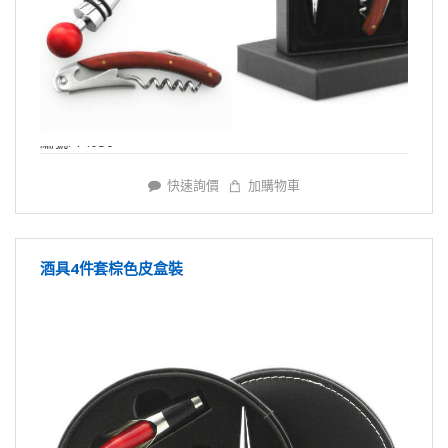
編號: Y4036
快速詢價
加購物車
酒具4件套棕色皮盒裝