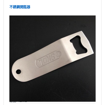
不銹鋼開瓶器
編號: Y2362