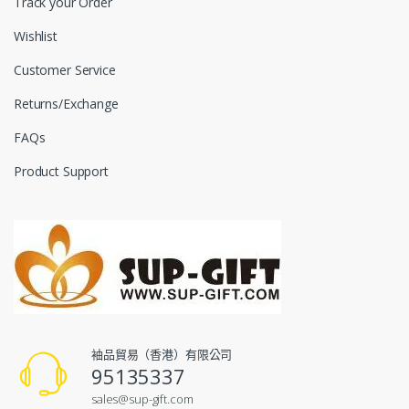
Track your Order
Wishlist
Customer Service
Returns/Exchange
FAQs
Product Support
袖品貿易（香港）有限公司
95135337
sales@sup-gift.com