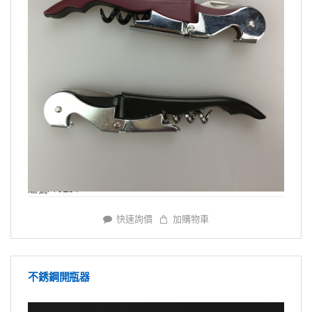
編號: Y0281
快速詢價
加購物車
不銹鋼開瓶器