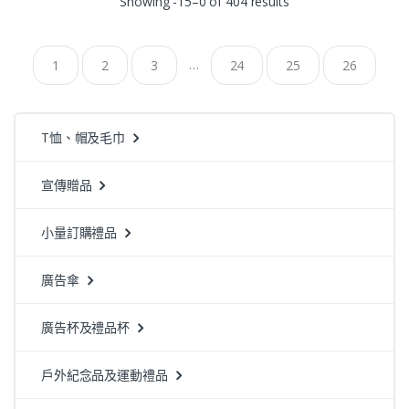
Showing -15–0 of 404 results
…
1
2
3
24
25
26
T恤、帽及毛巾
宣傳贈品
小量訂購禮品
廣告傘
廣告杯及禮品杯
戶外紀念品及運動禮品