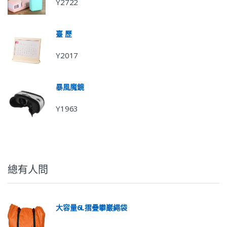
Y2722
臺 歷
Y2017
暴風魔鏡
Y1963
總有人問
大容量6L摺疊攀巖繩袋