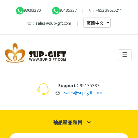
93093280
95135337
：
+852 39625211
：
sales@sup-gift.com
☰
Support：
95135337
：
sales@sup-gift.com
袖品產品類目
Search