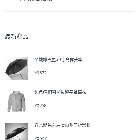
最新產品
全纖維黑色30寸高爾夫傘
Y0672
純色連帽開衫拉鏈長袖衛衣
Y0758
遇水變色斑馬晴雨傘三折黑膠
Y0647