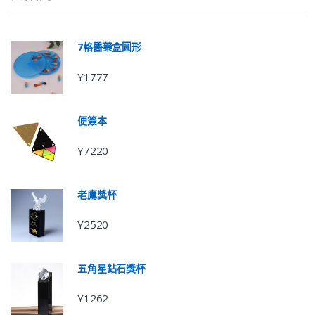
7格醫藥盒圓形
Y1777
便簽本
Y7220
老鷹獎杯
Y2520
五角星鉆石獎杯
Y1262