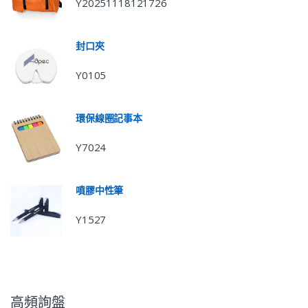
Y20251118121726
封口夾
Y0105
環保線圈記事本
Y7024
噴膠中性筆
Y1527
高頻詢盤