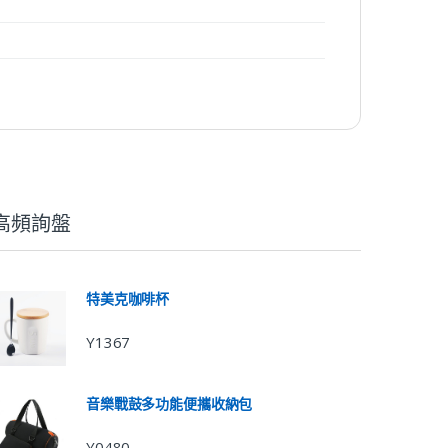
高頻詢盤
特美克咖啡杯
Y1367
音樂戰鼓多功能便攜收納包
Y0480