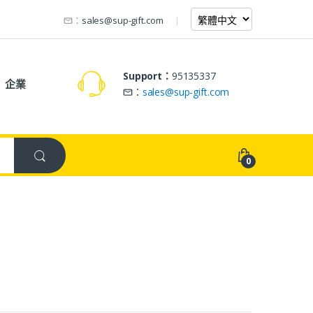
：
sales@sup-gift.com
Support：
95135337
企業
：
sales@sup-gift.com
0