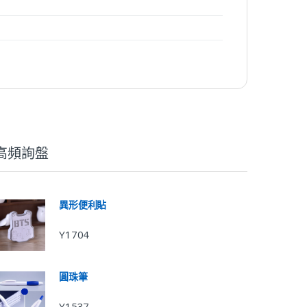
高頻詢盤
異形便利貼
Y1704
圓珠筆
Y1537