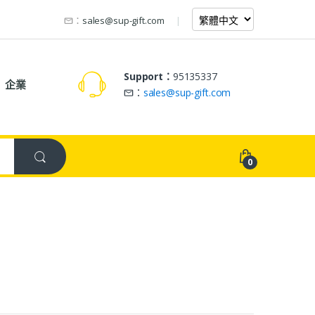
：
sales@sup-gift.com
Support：
95135337
企業
：
sales@sup-gift.com
0