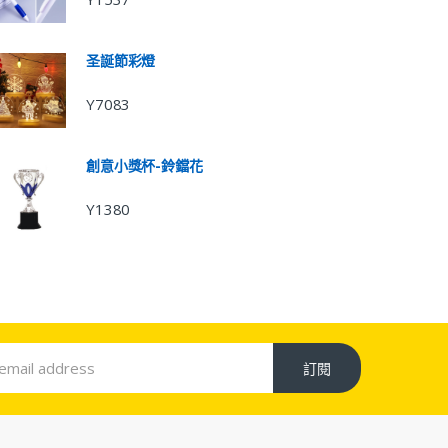
圣誕節彩燈
Y7083
創意小獎杯-鈴鐺花
Y1380
訂閱