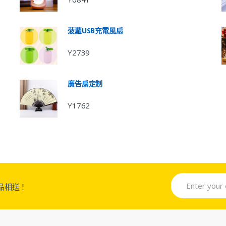
菠蘿USB充電風扇
Y2739
廣告扇定制
Y1762
品相送！