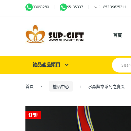
93093280
95135337
：
+852 39625211
首頁
Search
袖品產品類目
for:
首頁
禮品中心
水晶獎章系列之慶鳳
订制!