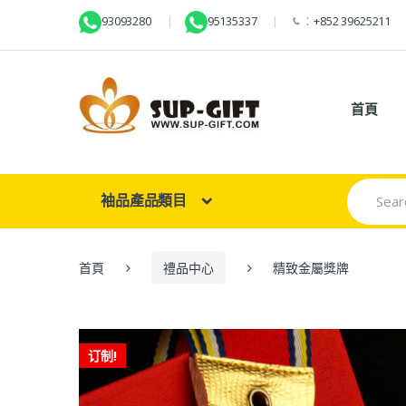
93093280
95135337
：
+852 39625211
首頁
Search
袖品產品類目
for:
首頁
禮品中心
精致金屬獎牌
订制!