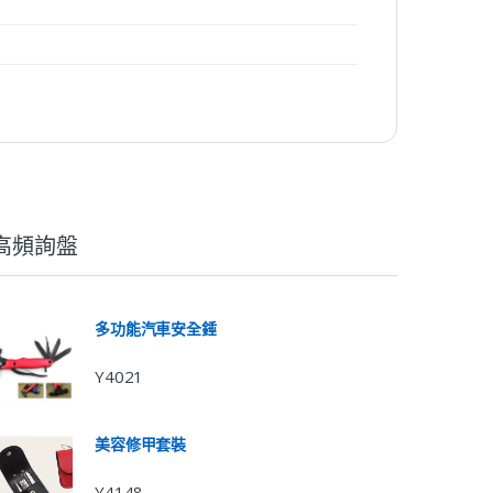
高頻詢盤
多功能汽車安全錘
Y4021
美容修甲套裝
Y4148