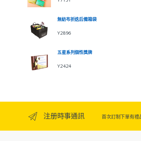
無紡布折迭后備箱袋
Y2896
五星系列個性獎牌
Y2424
注册時事通訊
首次訂制下單有禮