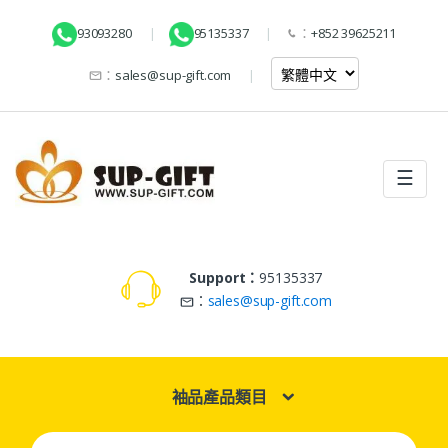
93093280
95135337
：
+852 39625211
：
sales@sup-gift.com
☰
Support：
95135337
：
sales@sup-gift.com
袖品產品類目
Search