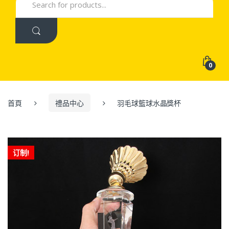
for:
0
首頁
禮品中心
羽毛球籃球水晶獎杯
订制!