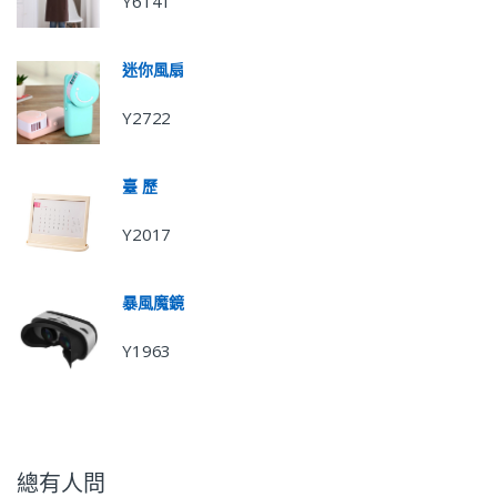
Y6141
迷你風扇
Y2722
臺 歷
Y2017
暴風魔鏡
Y1963
總有人問