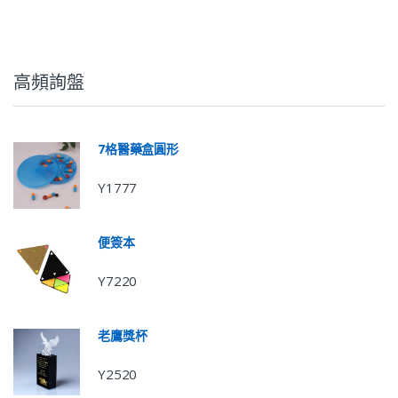
高頻詢盤
7格醫藥盒圓形
Y1777
便簽本
Y7220
老鷹獎杯
Y2520