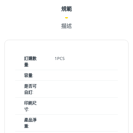
規範
描述
訂購數
1PCS
量
:
容量
:
是否可
自訂
:
印刷尺
寸
:
產品淨
重
: