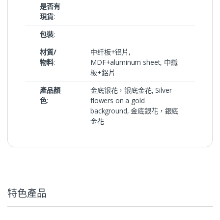
是否有
現貨
:
包裝
:
材質/
中纤板+铝片,
物料
:
MDF+aluminum sheet, 中纖
板+鋁片
產品顏
金底银花，银底金花, Silver
色
:
flowers on a gold
background, 金底銀花，銀底
金花
特色產品