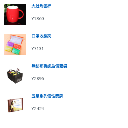
大肚陶瓷杯
Y1360
口罩收納夾
Y7131
無紡布折迭后備箱袋
Y2896
五星系列個性獎牌
Y2424