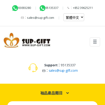
93093280
95135337
：
+852 39625211
：
sales@sup-gift.com
☰
Support：
95135337
：
sales@sup-gift.com
袖品產品類目
Search