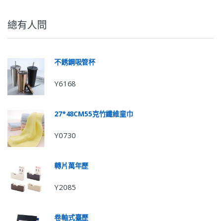
總有人問
不銹鋼吸管杯
Y6168
27*48CM55克竹纖維童巾
Y0730
轉片萬年歷
Y2085
卷軸式臺歷