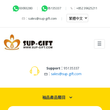
93093280
95135337
：
+852 39625211
：
sales@sup-gift.com
☰
Support：
95135337
：
sales@sup-gift.com
袖品產品類目
Search