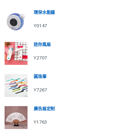
環保水能鐘
Y0147
迷你風扇
Y2707
圓珠筆
Y7267
廣告扇定制
Y1763