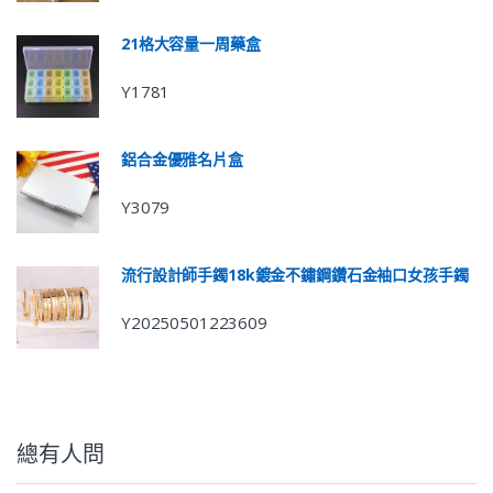
21格大容量一周藥盒
Y1781
鋁合金優雅名片盒
Y3079
流行設計師手鐲18k鍍金不鏽鋼鑽石金袖口女孩手鐲
Y20250501223609
總有人問