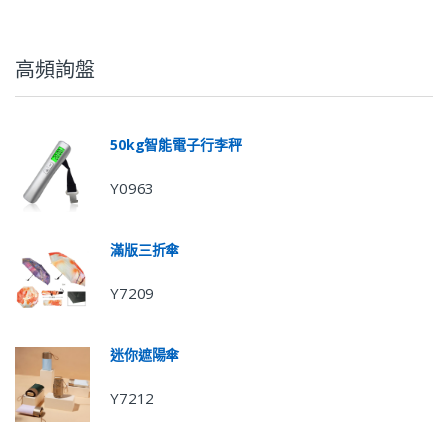
高頻詢盤
50kg智能電子行李秤
Y0963
滿版三折傘
Y7209
迷你遮陽傘
Y7212