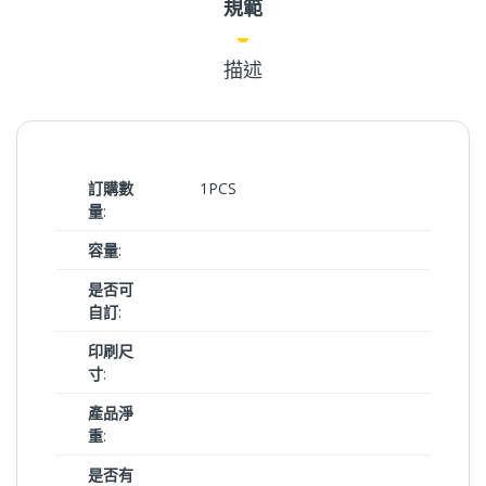
規範
描述
訂購數
1PCS
量
:
容量
:
是否可
自訂
:
印刷尺
寸
:
產品淨
重
:
是否有