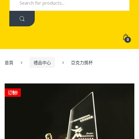
for:
0
首頁
禮品中心
亞克力獎杯
订制!