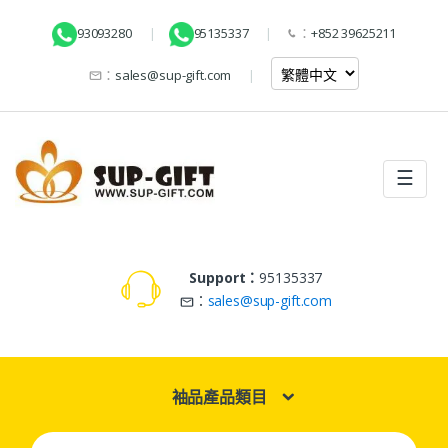
93093280
95135337
：
+852 39625211
：
sales@sup-gift.com
☰
Support：
95135337
：
sales@sup-gift.com
袖品產品類目
Search