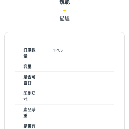
規範
描述
訂購數
1PCS
量
:
容量
:
是否可
自訂
:
印刷尺
寸
:
產品淨
重
:
是否有