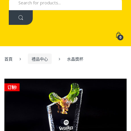
for:
0
首頁
禮品中心
水晶獎杯
订制!