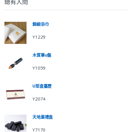
總有人問
錦緞浴巾
Y1229
木質筆u盤
Y1059
U型盒臺歷
Y2074
天地蓋禮盒
Y7170