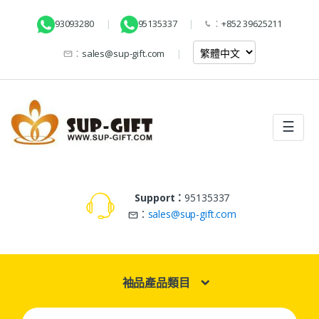
93093280
95135337
：
+852 39625211
：
sales@sup-gift.com
☰
Support：
95135337
：
sales@sup-gift.com
袖品產品類目
Search