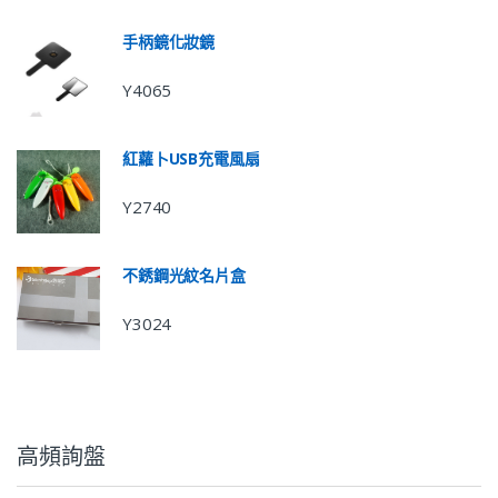
手柄鏡化妝鏡
Y4065
紅蘿卜USB充電風扇
Y2740
不銹鋼光紋名片盒
Y3024
高頻詢盤