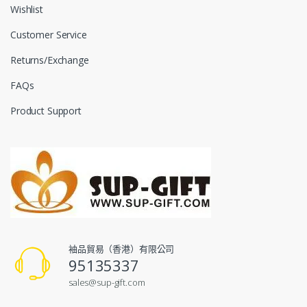
Wishlist
Customer Service
Returns/Exchange
FAQs
Product Support
袖品貿易（香港）有限公司
95135337
sales@sup-gift.com