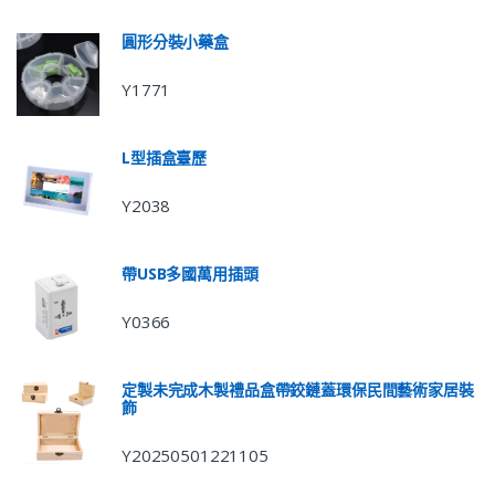
圓形分裝小藥盒
Y1771
L型插盒臺歷
Y2038
帶USB多國萬用插頭
Y0366
定製未完成木製禮品盒帶鉸鏈蓋環保民間藝術家居裝
飾
Y20250501221105