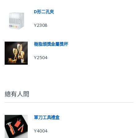
D形二孔夾
Y2308
樹脂頒獎金屬獎杯
Y2504
總有人問
軍刀工具禮盒
Y4004