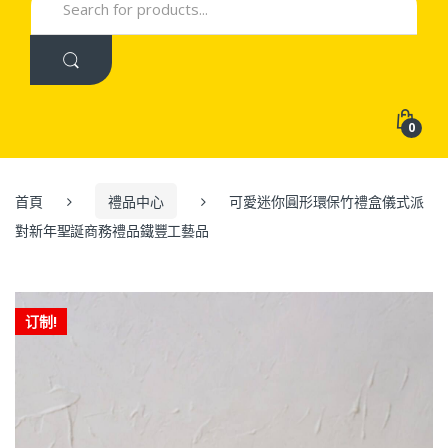
for:
0
首頁
禮品中心
可愛迷你圓形環保竹禮盒儀式派
對新年聖誕商務禮品鐵豐工藝品
订制!