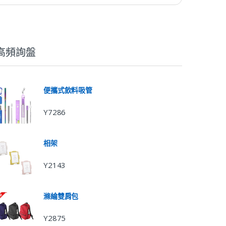
高頻詢盤
便攜式飲料吸管
Y7286
相架
Y2143
滌綸雙肩包
Y2875