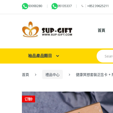
93093280
95135337
：
+852 39625211
首頁
Search
袖品產品類目
for:
首頁
禮品中心
健康冥想套裝正念卡 +
订制!