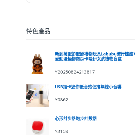
特色產品
新到萬聖節聖誕禮物玩具Labubu流行娃娃
愛動漫怪物南瓜卡哇伊女孩禮物盲盒
Y20250824213817
USB插卡迷你低音炮便攜無線小音響
Y0862
心形計步器跑步計數器
Y3158