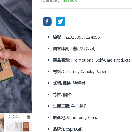
Availablity:
instock
編號
：Y20250501224056
圖案印刷工藝
: 絲網印刷
產品類型
: Promotional Self-Care Products
材料
: Ceramic, Candle, Paper
式樣/風格
: 時耀尚
特性
: 個性化
生產工藝
: 手工製作
原產地
: Shandong, China
品牌
: BespritGift