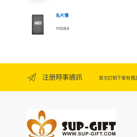
名片簿
Y0084
注册時事通訊
首次訂制下單有禮