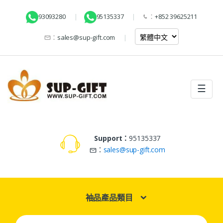
93093280
95135337
：
+852 39625211
：
sales@sup-gift.com
☰
Support：
95135337
：
sales@sup-gift.com
袖品產品類目
Search