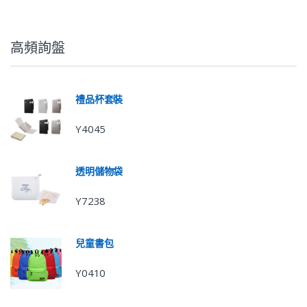
高頻詢盤
禮品杯套裝
Y4045
透明儲物袋
Y7238
兒童書包
Y0410