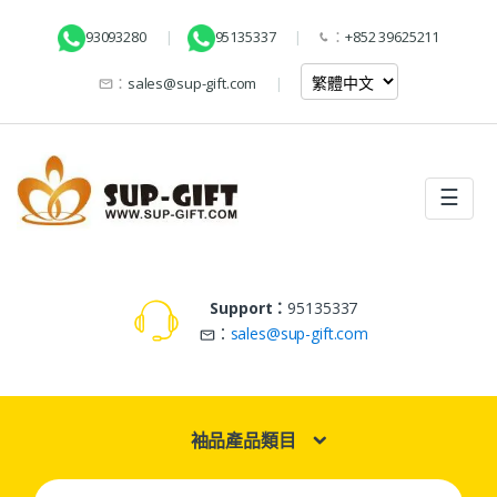
93093280
95135337
：
+852 39625211
：
sales@sup-gift.com
☰
Support：
95135337
：
sales@sup-gift.com
袖品產品類目
Search