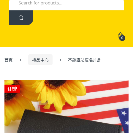
for:
0
首頁
禮品中心
不銹鐵貼皮名片盒
订制!