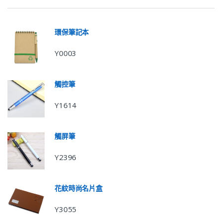
環保筆記本
Y0003
觸控筆
Y1614
觸屏筆
Y2396
花紋時尚名片盒
Y3055